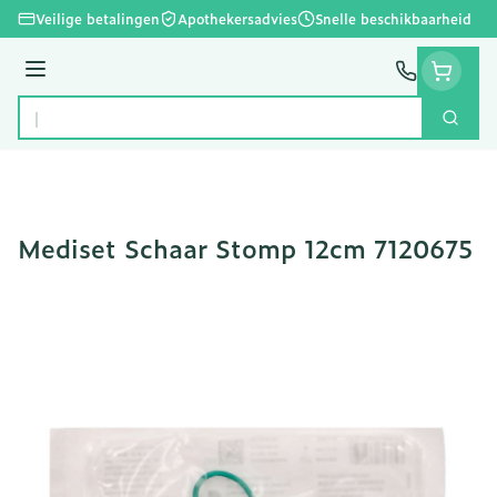
Ga naar de inhoud
Veilige betalingen
Apothekersadvies
Snelle beschikbaarheid
Menu
Zoek
Product, merk, categorie...
Mediset Schaar Stomp 12cm 7120675