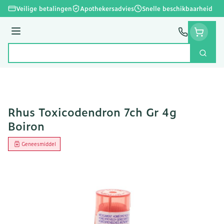
Ga naar de inhoud
Veilige betalingen
Apothekersadvies
Snelle beschikbaarheid
Menu
Zoek
Product, merk, categorie...
Rhus Toxicodendron 7ch Gr 4g
Boiron
Geneesmiddel