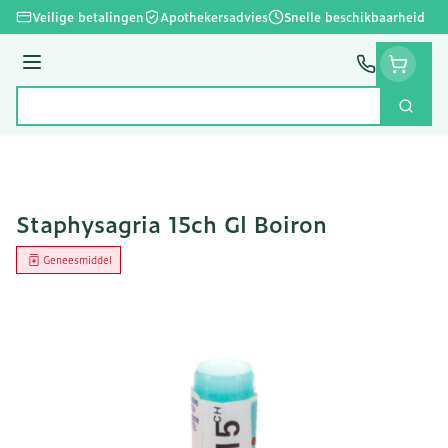
Ga naar de inhoud
Veilige betalingen
Apothekersadvies
Snelle beschikbaarheid
Menu
Zoek
Product, merk, categorie...
Staphysagria 15ch Gl Boiron
Geneesmiddel