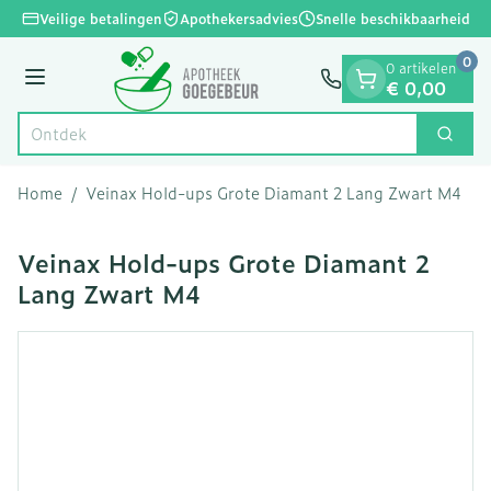
Dia 1 van 1
Ga naar de inhoud
Veilige betalingen
Apothekersadvies
Snelle beschikbaarheid
0
0 artikelen
Menu
€ 0,00
Zoek
Product, merk, categorie...
Home
/
Veinax Hold-ups Grote Diamant 2 Lang Zwart M4
Veinax Hold-ups Grote Diamant 2
Lang Zwart M4