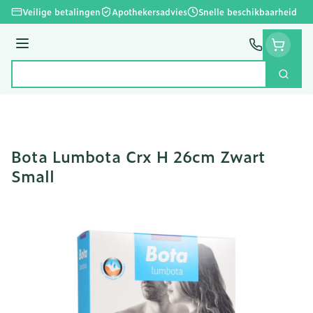
Ga naar de inhoud
Veilige betalingen
Apothekersadvies
Snelle beschikbaarheid
Menu
Zoek
Product, merk, categorie...
Bota Lumbota Crx H 26cm Zwart
Small