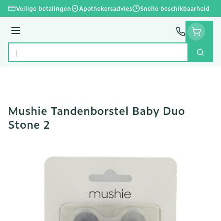
Ga naar de inhoud
Veilige betalingen
Apothekersadvies
Snelle beschikbaarheid
Menu
Zoek
Product, merk, categorie...
Mushie Tandenborstel Baby Duo
Stone 2