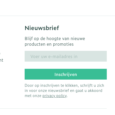
s
Bed
Doorliggen - decubitis
ing zon
Toon meer
gie
Urinewegen
Nieuwsbrief
eid, spanning
Stoppen met roken
Blijf op de hoogte van nieuwe
producten en promoties
t en intieme
en
Gezichtsreiniging -
Instrumenten
s
E-mail adres
 -
ontschminken
ht
che
Anti tumor middelen
 en
Reinigingsmelk, - crème,
tie
-olie en gel
Inschrijven
Anesthesie
ijn
Tonic - lotion
Door op inschrijven te klikken, schrijft u zich
rzorging
Micellair water
in voor onze nieuwsbrief en gaat u akkoord
met onze
privacy policy
.
ie
Diverse
Specifiek voor de ogen
oet
geneesmiddelen
Toon meer