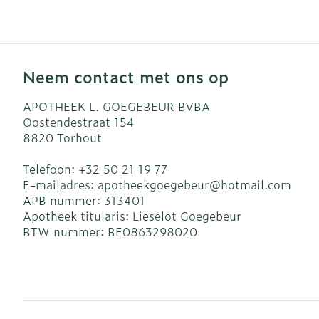
Blaren
Zuurstof
Eelt
Ademhalingsst
Eksteroog - l
Neem contact met ons op
Toon meer
Spieren en ge
APOTHEEK L. GOEGEBEUR BVBA
Oostendestraat 154
8820
Torhout
Specifiek vo
Naalden en sp
Telefoon:
+32 50 21 19 77
Infecties
Lichaamsverz
Spuiten
E-mailadres:
apotheekgoegebeur@
hotmail.com
Deodorant
Oplossing voor
APB nummer:
313401
Apotheek titularis:
Lieselot Goegebeur
Gezichtsverzo
Naalden
Luizen
BTW nummer:
BE0863298020
Naalden voor 
- pennaalden
Diagnostica
Toon meer