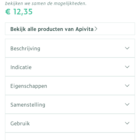
bekijken we samen de mogelijkheden.
€ 12,35
Bekijk alle producten van Apivita
Beschrijving
Indicatie
Eigenschappen
95% natuurlijke oorsprong
Dermatologisch getest
Samenstelling
Geschikt voor homeopathie
Zonder sulfaten
Gebruik
Reinigt in alle zachtheid
Breng een kleine hoeveelheid shampoo op de
hoofdhuid aan, verdeel gelijkmatig over het
Versterkt en behoudt de kleurintensiteit