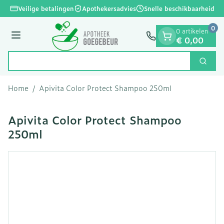
Dia 1 van 1
Ga naar de inhoud
Veilige betalingen
Apothekersadvies
Snelle beschikbaarheid
0
0 artikelen
Menu
€ 0,00
Zoek
Product, merk, categorie...
Home
/
Apivita Color Protect Shampoo 250ml
Apivita Color Protect Shampoo
250ml