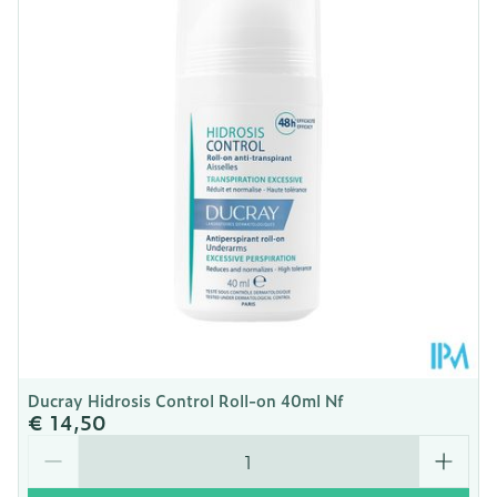
Diepte
45 mm
Hoeveelheid
150
Verpakking
Dieetbeperkingen
Zonder kleurstoffen
Kamertemperatuur (15°C
Behoud
- 25°C)
Ducray Hidrosis Control Roll-on 40ml Nf
€ 14,50
Aantal