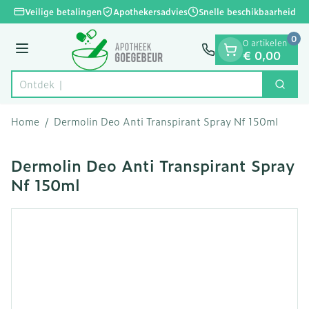
Dia 1 van 1
Ga naar de inhoud
Veilige betalingen
Apothekersadvies
Snelle beschikbaarheid
0
0 artikelen
Menu
€ 0,00
Zoek
Product, merk, categorie...
Home
/
Dermolin Deo Anti Transpirant Spray Nf 150ml
Dermolin Deo Anti Transpirant Spray
Nf 150ml