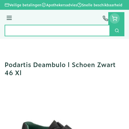
Ga naar de inhoud
Veilige betalingen
Apothekersadvies
Snelle beschikbaarheid
Menu
Zoek
Product, merk, categorie...
Podartis Deambulo l Schoen Zwart
46 Xl