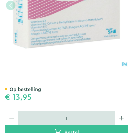
FolaD S.M.B. - 84 Kauwta
Op bestelling
€ 13,95
Aantal
Bestel