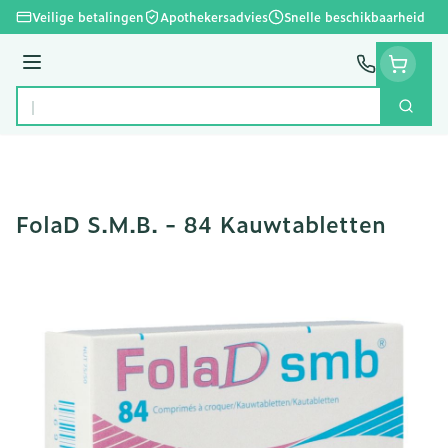
Ga naar de inhoud
Veilige betalingen
Apothekersadvies
Snelle beschikbaarheid
Menu
Zoek
Product, merk, categorie...
FolaD S.M.B. - 84 Kauwtabletten