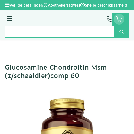
Ga naar de inhoud
Veilige betalingen
Apothekersadvies
Snelle beschikbaarheid
Menu
Zoek
Product, merk, categorie...
Glucosamine Chondroitin Msm
(z/schaaldier)comp 60