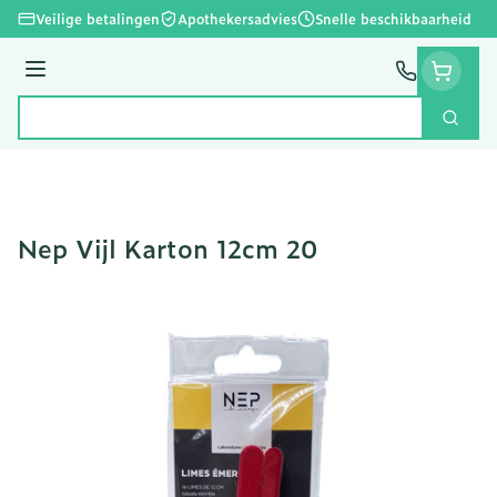
Ga naar de inhoud
Veilige betalingen
Apothekersadvies
Snelle beschikbaarheid
Menu
Zoek
Product, merk, categorie...
Nep Vijl Karton 12cm 20