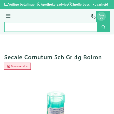
Ga naar de inhoud
Veilige betalingen
Apothekersadvies
Snelle beschikbaarheid
Menu
Zoek
Product, merk, categorie...
Secale Cornutum 5ch Gr 4g Boiron
Geneesmiddel